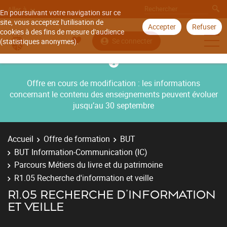
Aller à
En poursuivant votre navigation sur ce
site, vous acceptez l'utilisation de
Accepter
Refuser
cookies à des fins de mesure d'audience
Se connecter
(statistiques anonymes).
Offre en cours de modification : les informations
concernant le contenu des enseignements peuvent évoluer
jusqu’au 30 septembre
Accueil
Offre de formation
BUT
BUT Information-Communication (IC)
Parcours Métiers du livre et du patrimoine
R1.05 Recherche d'information et veille
R1.05 RECHERCHE D'INFORMATION
ET VEILLE