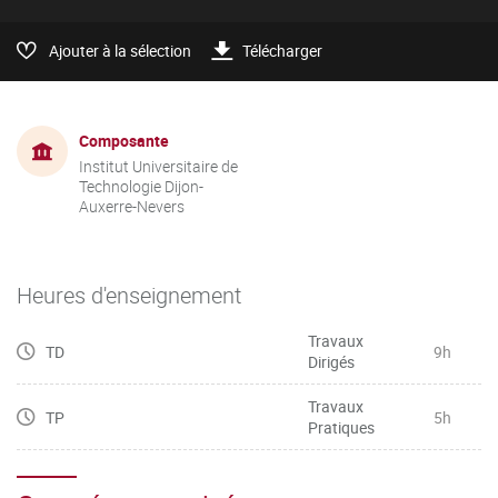
Ajouter à la sélection
Télécharger
Composante
Institut Universitaire de
Technologie Dijon-
Auxerre-Nevers
Heures d'enseignement
Travaux
TD
9h
Dirigés
Travaux
TP
5h
Pratiques