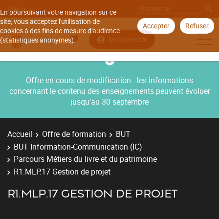
Aller à
En poursuivant votre navigation sur ce
site, vous acceptez l'utilisation de
Accepter
Refuser
cookies à des fins de mesure d'audience
Se connecter
(statistiques anonymes).
Offre en cours de modification : les informations
concernant le contenu des enseignements peuvent évoluer
jusqu’au 30 septembre
Accueil
Offre de formation
BUT
BUT Information-Communication (IC)
Parcours Métiers du livre et du patrimoine
R1.MLP.17 Gestion de projet
R1.MLP.17 GESTION DE PROJET