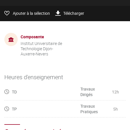
Ajouter à la sélection
Télécharger
Composante
Institut Universitaire de
Technologie Dijon-
Auxerre-Nevers
Heures d'enseignement
Travaux
TD
12h
Dirigés
Travaux
TP
5h
Pratiques