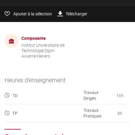
Ajouter à la sélection
Télécharger
Composante
Institut Universitaire de
Technologie Dijon-
Auxerre-Nevers
Heures d'enseignement
Travaux
TD
16h
Dirigés
Travaux
TP
8h
Pratiques