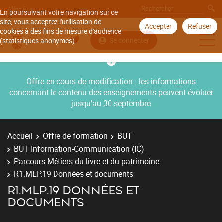
Aller à
En poursuivant votre navigation sur ce
site, vous acceptez l'utilisation de
Accepter
Refuser
cookies à des fins de mesure d'audience
Se connecter
(statistiques anonymes).
Offre en cours de modification : les informations
concernant le contenu des enseignements peuvent évoluer
jusqu’au 30 septembre
Accueil
Offre de formation
BUT
BUT Information-Communication (IC)
Parcours Métiers du livre et du patrimoine
R1.MLP.19 Données et documents
R1.MLP.19 DONNÉES ET
DOCUMENTS