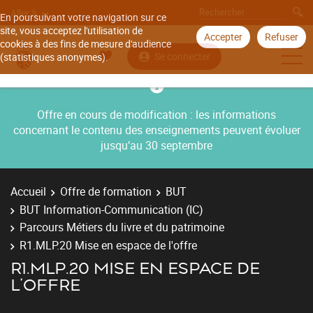
Aller à
En poursuivant votre navigation sur ce
site, vous acceptez l'utilisation de
Accepter
Refuser
cookies à des fins de mesure d'audience
Se connecter
(statistiques anonymes).
Offre en cours de modification : les informations
concernant le contenu des enseignements peuvent évoluer
jusqu’au 30 septembre
Accueil
Offre de formation
BUT
BUT Information-Communication (IC)
Parcours Métiers du livre et du patrimoine
R1.MLP.20 Mise en espace de l'offre
R1.MLP.20 MISE EN ESPACE DE
L'OFFRE