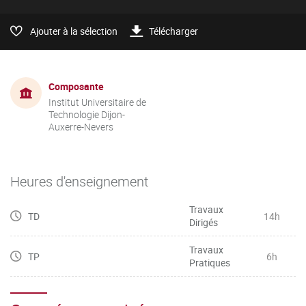
Ajouter à la sélection
Télécharger
Composante
Institut Universitaire de
Technologie Dijon-
Auxerre-Nevers
Heures d'enseignement
Travaux
TD
14h
Dirigés
Travaux
TP
6h
Pratiques