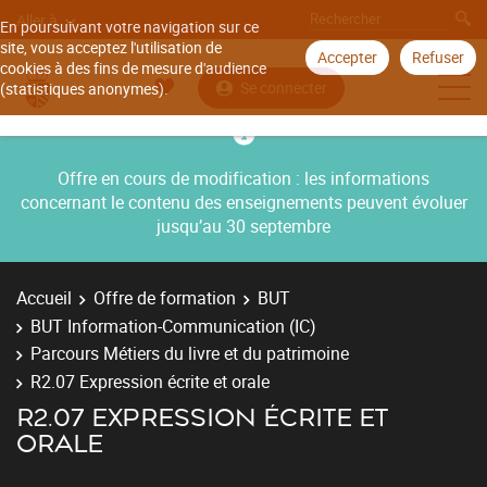
Aller à
En poursuivant votre navigation sur ce
site, vous acceptez l'utilisation de
Accepter
Refuser
cookies à des fins de mesure d'audience
Se connecter
(statistiques anonymes).
Offre en cours de modification : les informations
concernant le contenu des enseignements peuvent évoluer
jusqu’au 30 septembre
Accueil
Offre de formation
BUT
BUT Information-Communication (IC)
Parcours Métiers du livre et du patrimoine
R2.07 Expression écrite et orale
R2.07 EXPRESSION ÉCRITE ET
ORALE