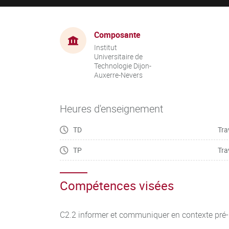
Composante
Institut
Universitaire de
Technologie Dijon-
Auxerre-Nevers
Heures d'enseignement
TD
Tra
TP
Tra
Compétences visées
C2.2 informer et communiquer en contexte pré-