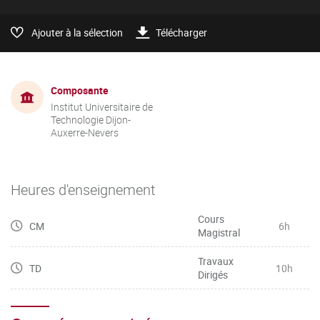
Ajouter à la sélection
Télécharger
Composante
Institut Universitaire de
Technologie Dijon-
Auxerre-Nevers
Heures d'enseignement
Cours
CM
6h
Magistral
Travaux
TD
10h
Dirigés