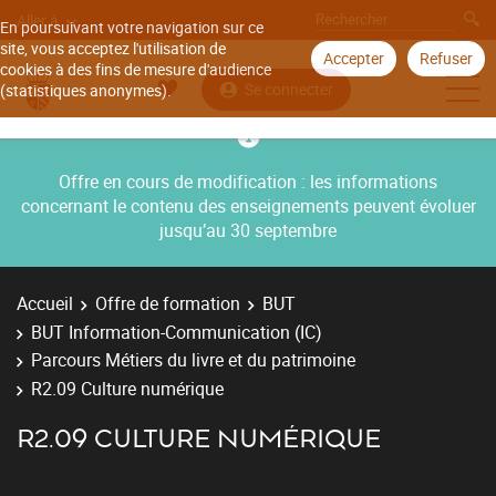
Aller à
En poursuivant votre navigation sur ce
site, vous acceptez l'utilisation de
Accepter
Refuser
cookies à des fins de mesure d'audience
Se connecter
(statistiques anonymes).
Offre en cours de modification : les informations
concernant le contenu des enseignements peuvent évoluer
jusqu’au 30 septembre
Accueil
Offre de formation
BUT
BUT Information-Communication (IC)
Parcours Métiers du livre et du patrimoine
R2.09 Culture numérique
R2.09 CULTURE NUMÉRIQUE