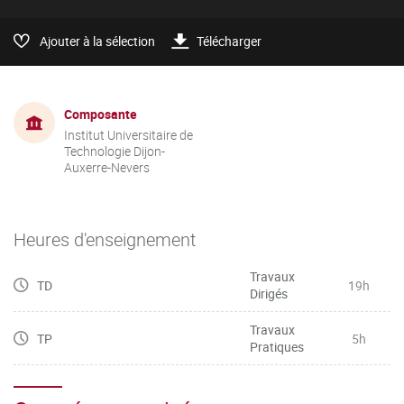
Ajouter à la sélection
Télécharger
Composante
Institut Universitaire de
Technologie Dijon-
Auxerre-Nevers
Heures d'enseignement
Travaux
TD
19h
Dirigés
Travaux
TP
5h
Pratiques