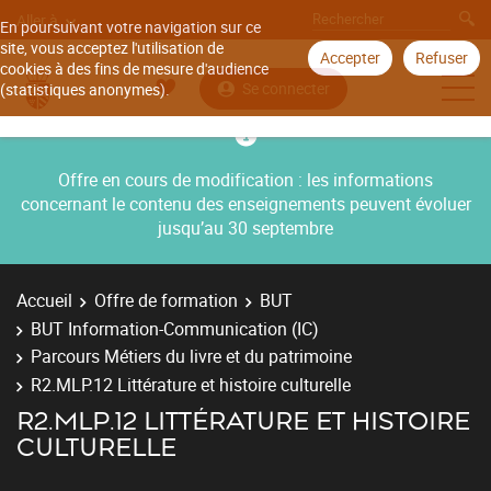
Aller à
En poursuivant votre navigation sur ce
site, vous acceptez l'utilisation de
Accepter
Refuser
cookies à des fins de mesure d'audience
Se connecter
(statistiques anonymes).
Offre en cours de modification : les informations
concernant le contenu des enseignements peuvent évoluer
jusqu’au 30 septembre
Accueil
Offre de formation
BUT
BUT Information-Communication (IC)
Parcours Métiers du livre et du patrimoine
R2.MLP.12 Littérature et histoire culturelle
R2.MLP.12 LITTÉRATURE ET HISTOIRE
CULTURELLE