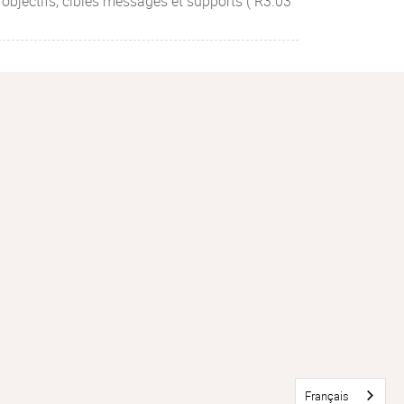
 objectifs, cibles messages et supports ( R3.03
Français