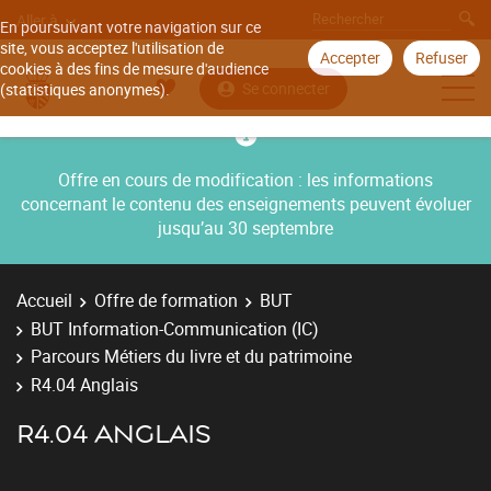
Aller à
En poursuivant votre navigation sur ce
site, vous acceptez l'utilisation de
Accepter
Refuser
cookies à des fins de mesure d'audience
Se connecter
(statistiques anonymes).
Offre en cours de modification : les informations
concernant le contenu des enseignements peuvent évoluer
jusqu’au 30 septembre
Accueil
Offre de formation
BUT
BUT Information-Communication (IC)
Parcours Métiers du livre et du patrimoine
R4.04 Anglais
R4.04 ANGLAIS