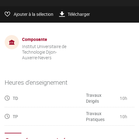
Ajouter à la sélection
Télécharger
Composante
Institut Universitaire de
Technologie Dijon-
Auxerre-Nevers
Heures d'enseignement
Travaux
TD
10h
Dirigés
Travaux
TP
10h
Pratiques