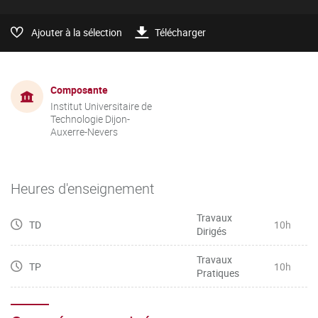
Ajouter à la sélection
Télécharger
Composante
Institut Universitaire de
Technologie Dijon-
Auxerre-Nevers
Heures d'enseignement
Travaux
TD
10h
Dirigés
Travaux
TP
10h
Pratiques