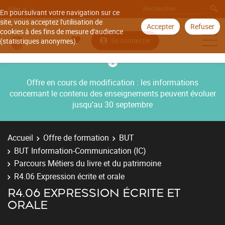
Aller à
En poursuivant votre navigation sur ce
site, vous acceptez l'utilisation de
Accepter
Refuser
cookies à des fins de mesure d'audience
Se connecter
(statistiques anonymes).
Offre en cours de modification : les informations
concernant le contenu des enseignements peuvent évoluer
jusqu’au 30 septembre
Accueil
Offre de formation
BUT
BUT Information-Communication (IC)
Parcours Métiers du livre et du patrimoine
R4.06 Expression écrite et orale
R4.06 EXPRESSION ÉCRITE ET
ORALE