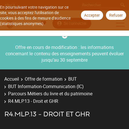
Aller à
En poursuivant votre navigation sur ce
site, vous acceptez l'utilisation de
Accepter
Refuser
cookies à des fins de mesure d'audience
Se connecter
(statistiques anonymes).
Offre en cours de modification : les informations
concernant le contenu des enseignements peuvent évoluer
jusqu’au 30 septembre
Accueil
Offre de formation
BUT
BUT Information-Communication (IC)
Parcours Métiers du livre et du patrimoine
R4.MLP.13 - Droit et GHR
R4.MLP.13 - DROIT ET GHR