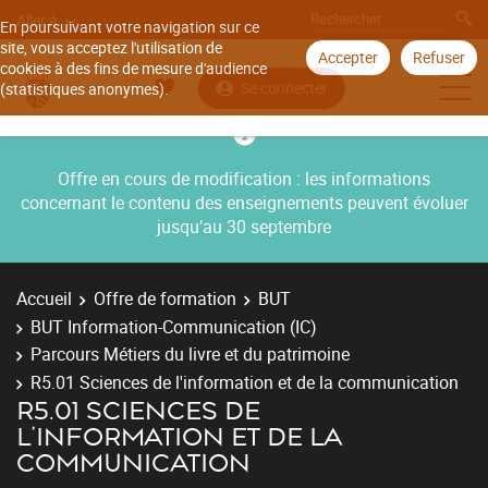
Aller à
En poursuivant votre navigation sur ce
site, vous acceptez l'utilisation de
Accepter
Refuser
cookies à des fins de mesure d'audience
Se connecter
(statistiques anonymes).
Offre en cours de modification : les informations
concernant le contenu des enseignements peuvent évoluer
jusqu’au 30 septembre
Accueil
Offre de formation
BUT
BUT Information-Communication (IC)
Parcours Métiers du livre et du patrimoine
R5.01 Sciences de l'information et de la communication
R5.01 SCIENCES DE
L'INFORMATION ET DE LA
COMMUNICATION