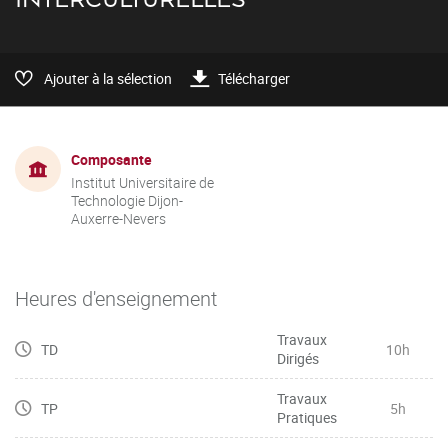
Ajouter à la sélection
Télécharger
Composante
Institut Universitaire de
Technologie Dijon-
Auxerre-Nevers
Heures d'enseignement
Travaux
TD
10h
Dirigés
Travaux
TP
5h
Pratiques