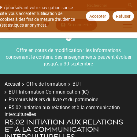
Aller à
En poursuivant votre navigation sur ce
site, vous acceptez l'utilisation de
Accepter
Refuser
cookies à des fins de mesure d'audience
Se connecter
(statistiques anonymes).
Offre en cours de modification : les informations
concernant le contenu des enseignements peuvent évoluer
jusqu’au 30 septembre
Accueil
Offre de formation
BUT
BUT Information-Communication (IC)
Parcours Métiers du livre et du patrimoine
R5.02 Initiation aux relations et à la communication
interculturelles
R5.02 INITIATION AUX RELATIONS
ET À LA COMMUNICATION
INTERCULTURELLES