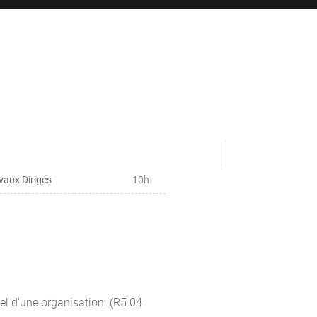
vaux Dirigés
10h
el d'une organisation (R5.04