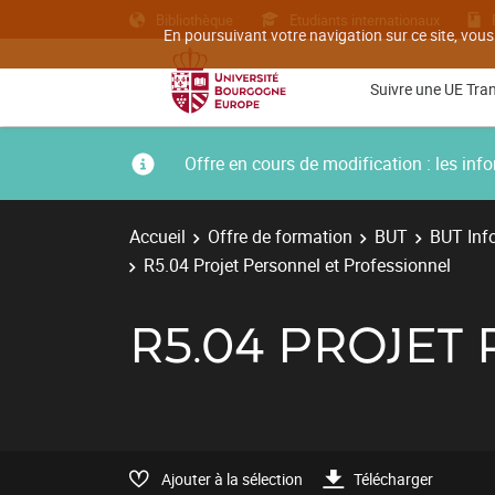
Bibliothèque
Etudiants internationaux
En poursuivant votre navigation sur ce site, vous
Suivre une UE Tra
Offre en cours de modification : les i
Accueil
Offre de formation
BUT
BUT Inf
R5.04 Projet Personnel et Professionnel
R5.04 PROJE
Ajouter à la sélection
Télécharger