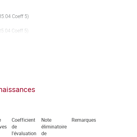
R5.04 Coeff 5)
5.04 Coeff 5)
 fonction de la politique de
'environnement (R5.04 Coeff 5)
nnaissances
e
Coefficient
Note
Remarques
ves
de
éliminatoire
l'évaluation
de