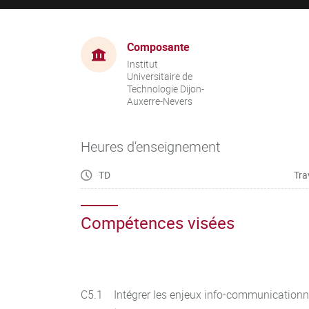
Composante
Institut
Universitaire de
Technologie Dijon-
Auxerre-Nevers
Heures d'enseignement
TD
Tra
Compétences visées
C5.1 Intégrer les enjeux info-communicationn