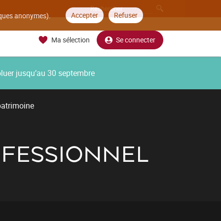
Accepter
Refuser
tiques anonymes).
Ma sélection
Se connecter
oluer jusqu’au 30 septembre
patrimoine
OFESSIONNEL