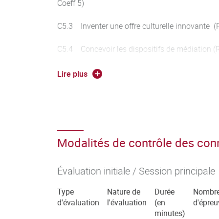
Coeff 5)
C5.3 Inventer une offre culturelle innovante (
C5.4 Concevoir les dispositifs de médiation (R
C5.5 Manager des ressources et des équipes en
Lire plus
l'organisation culturelle et son adaptation à l
Modalités de contrôle des co
Évaluation initiale / Session principale
Type
Nature de
Durée
Nombr
d'évaluation
l'évaluation
(en
d'épreu
minutes)