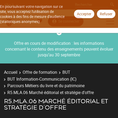
Aller à
En poursuivant votre navigation sur ce
site, vous acceptez l'utilisation de
Accepter
Refuser
cookies à des fins de mesure d'audience
Se connecter
(statistiques anonymes).
Offre en cours de modification : les informations
concernant le contenu des enseignements peuvent évoluer
jusqu’au 30 septembre
Accueil
Offre de formation
BUT
BUT Information-Communication (IC)
Parcours Métiers du livre et du patrimoine
R5.MLA.06 Marché éditorial et stratégie d'offre
R5.MLA.06 MARCHÉ ÉDITORIAL ET
STRATÉGIE D'OFFRE