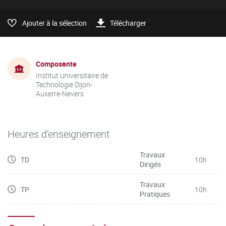
Ajouter à la sélection
Télécharger
Composante
Institut Universitaire de
Technologie Dijon-
Auxerre-Nevers
Heures d'enseignement
Travaux
TD
10h
Dirigés
Travaux
TP
10h
Pratiques