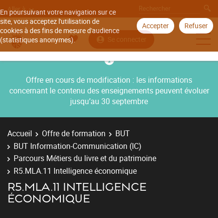
Aller à
En poursuivant votre navigation sur ce
site, vous acceptez l'utilisation de
Accepter
Refuser
cookies à des fins de mesure d'audience
Se connecter
(statistiques anonymes).
Offre en cours de modification : les informations
concernant le contenu des enseignements peuvent évoluer
jusqu’au 30 septembre
Accueil
Offre de formation
BUT
BUT Information-Communication (IC)
Parcours Métiers du livre et du patrimoine
R5.MLA.11 Intelligence économique
R5.MLA.11 INTELLIGENCE
ÉCONOMIQUE