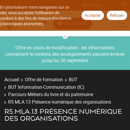
Aller à
En poursuivant votre navigation sur ce
site, vous acceptez l'utilisation de
Accepter
Refuser
cookies à des fins de mesure d'audience
Se connecter
(statistiques anonymes).
Offre en cours de modification : les informations
concernant le contenu des enseignements peuvent évoluer
jusqu’au 30 septembre
Accueil
Offre de formation
BUT
BUT Information-Communication (IC)
Parcours Métiers du livre et du patrimoine
R5.MLA.13 Présence numérique des organisations
R5.MLA.13 PRÉSENCE NUMÉRIQUE
DES ORGANISATIONS