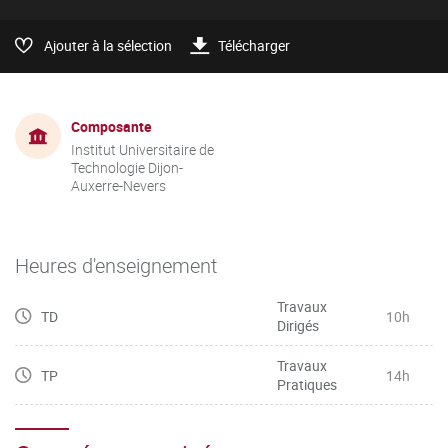
Ajouter à la sélection
Télécharger
Composante
Institut Universitaire de
Technologie Dijon-
Auxerre-Nevers
Heures d'enseignement
Travaux
TD
10h
Dirigés
Travaux
TP
14h
Pratiques