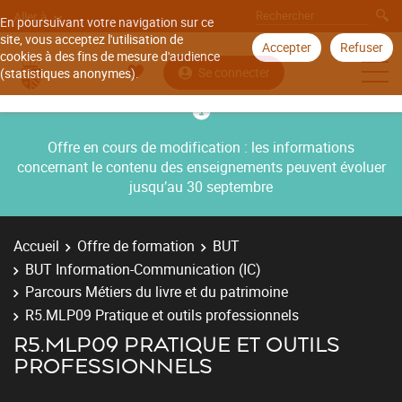
Aller à
En poursuivant votre navigation sur ce
site, vous acceptez l'utilisation de
Accepter
Refuser
cookies à des fins de mesure d'audience
Se connecter
(statistiques anonymes).
Offre en cours de modification : les informations
concernant le contenu des enseignements peuvent évoluer
jusqu’au 30 septembre
Accueil
Offre de formation
BUT
BUT Information-Communication (IC)
Parcours Métiers du livre et du patrimoine
R5.MLP09 Pratique et outils professionnels
R5.MLP09 PRATIQUE ET OUTILS
PROFESSIONNELS