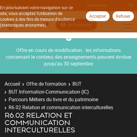
Aller à
En poursuivant votre navigation sur ce
site, vous acceptez l'utilisation de
Accepter
Refuser
cookies à des fins de mesure d'audience
Se connecter
(statistiques anonymes).
Offre en cours de modification : les informations
concernant le contenu des enseignements peuvent évoluer
jusqu’au 30 septembre
Accueil
Offre de formation
BUT
BUT Information-Communication (IC)
Parcours Métiers du livre et du patrimoine
R6.02 Relation et communication interculturelles
R6.02 RELATION ET
COMMUNICATION
INTERCULTURELLES