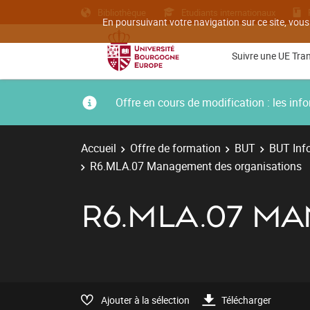
Bibliothèque
Etudiants internationaux
En poursuivant votre navigation sur ce site, vous
Suivre une UE Tra
Offre en cours de modification : les i
Accueil
Offre de formation
BUT
BUT Inf
R6.MLA.07 Management des organisations
R6.MLA.07 M
Ajouter à la sélection
Télécharger