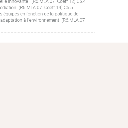
urelle innovante (R6.MLA.07 Coeff 12) C6.4
 médiation (R6.MLA.07 Coeff 14) C6.5
 équipes en fonction de la politique de
son adaptation à l'environnement (R6.MLA.07