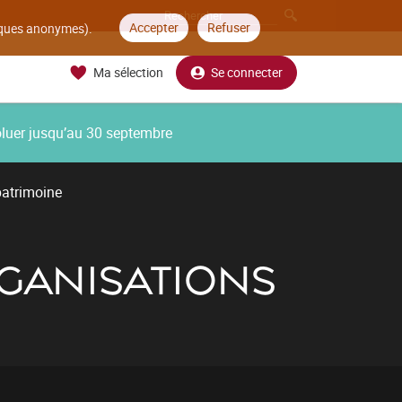
Accepter
Refuser
tiques anonymes).
Ma sélection
Se connecter
oluer jusqu’au 30 septembre
patrimoine
GANISATIONS