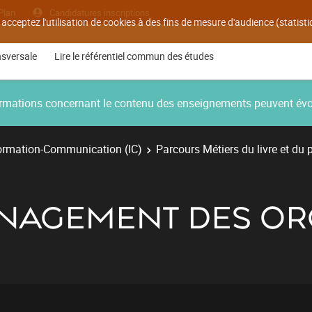
Plan
Candidatures inscriptions
 acceptez l'utilisation de cookies à des fins de mesure d'audience (statis
nsversale
Lire le référentiel commun des études
nformations concernant le contenu des enseignements peuvent év
ormation-Communication (IC)
Parcours Métiers du livre et du 
ANAGEMENT DES OR