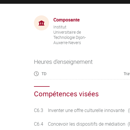
Composante
Institut
Universitaire de
Technologie Dijon-
Auxerre-Nevers
Heures d'enseignement
TD
Tra
Compétences visées
C6.3 Inventer une offre culturelle innovante 
C6.4 Concevoir les dispositifs de médiation 