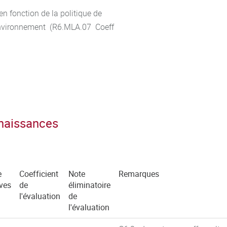
 fonction de la politique de
l'environnement (R6.MLA.07 Coeff
nnaissances
e
Coefficient
Note
Remarques
ves
de
éliminatoire
l'évaluation
de
l'évaluation