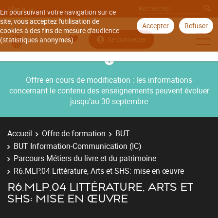
Aller à
En poursuivant votre navigation sur ce
site, vous acceptez l'utilisation de
Accepter
Refuser
cookies à des fins de mesure d'audience
Se connecter
(statistiques anonymes).
Offre en cours de modification : les informations
concernant le contenu des enseignements peuvent évoluer
jusqu’au 30 septembre
Accueil
Offre de formation
BUT
BUT Information-Communication (IC)
Parcours Métiers du livre et du patrimoine
R6.MLP.04 Littérature, Arts et SHS: mise en œuvre
R6.MLP.04 LITTÉRATURE, ARTS ET
SHS: MISE EN ŒUVRE