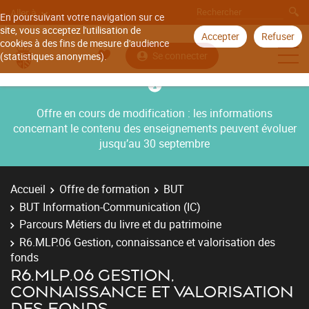
Aller à
En poursuivant votre navigation sur ce
site, vous acceptez l'utilisation de
Accepter
Refuser
cookies à des fins de mesure d'audience
Se connecter
(statistiques anonymes).
Offre en cours de modification : les informations
concernant le contenu des enseignements peuvent évoluer
jusqu’au 30 septembre
Accueil
Offre de formation
BUT
BUT Information-Communication (IC)
Parcours Métiers du livre et du patrimoine
R6.MLP.06 Gestion, connaissance et valorisation des
fonds
R6.MLP.06 GESTION,
CONNAISSANCE ET VALORISATION
DES FONDS