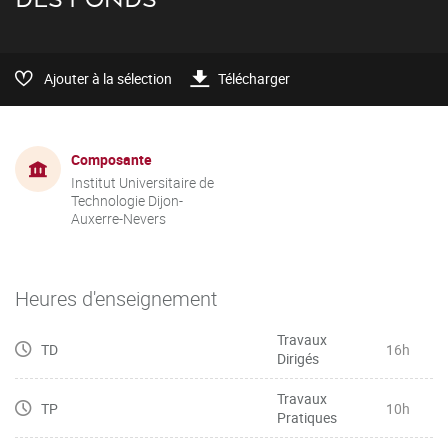
Ajouter à la sélection
Télécharger
Composante
Institut Universitaire de
Technologie Dijon-
Auxerre-Nevers
Heures d'enseignement
Travaux
TD
16h
Dirigés
Travaux
TP
10h
Pratiques