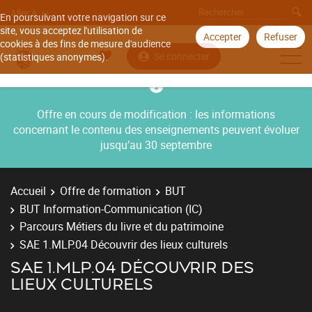
Aller à
En poursuivant votre navigation sur ce
site, vous acceptez l'utilisation de
Accepter
Refuser
cookies à des fins de mesure d'audience
Se connecter
(statistiques anonymes).
Offre en cours de modification : les informations
concernant le contenu des enseignements peuvent évoluer
jusqu’au 30 septembre
Accueil
Offre de formation
BUT
BUT Information-Communication (IC)
Parcours Métiers du livre et du patrimoine
SAE 1.MLP.04 Découvrir des lieux culturels
SAE 1.MLP.04 DÉCOUVRIR DES
LIEUX CULTURELS