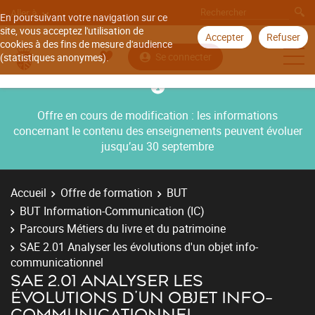
Aller à
En poursuivant votre navigation sur ce
site, vous acceptez l'utilisation de
Accepter
Refuser
cookies à des fins de mesure d'audience
Se connecter
(statistiques anonymes).
Offre en cours de modification : les informations
concernant le contenu des enseignements peuvent évoluer
jusqu’au 30 septembre
Accueil
Offre de formation
BUT
BUT Information-Communication (IC)
Parcours Métiers du livre et du patrimoine
SAE 2.01 Analyser les évolutions d'un objet info-
communicationnel
SAE 2.01 ANALYSER LES
ÉVOLUTIONS D'UN OBJET INFO-
COMMUNICATIONNEL