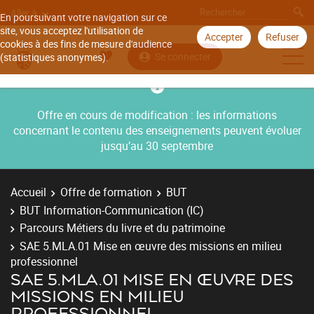
Aller à
En poursuivant votre navigation sur ce
site, vous acceptez l'utilisation de
Accepter
Refuser
cookies à des fins de mesure d'audience
Se connecter
(statistiques anonymes).
Offre en cours de modification : les informations
concernant le contenu des enseignements peuvent évoluer
jusqu’au 30 septembre
Accueil
Offre de formation
BUT
BUT Information-Communication (IC)
Parcours Métiers du livre et du patrimoine
SAE 5.MLA.01 Mise en œuvre des missions en milieu
professionnel
SAE 5.MLA.01 MISE EN ŒUVRE DES
MISSIONS EN MILIEU
PROFESSIONNEL