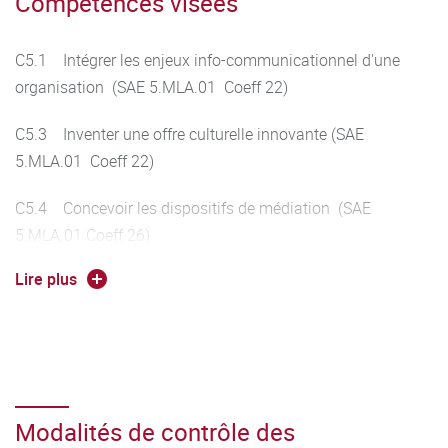
Compétences visées
C5.1 Intégrer les enjeux info-communicationnel d'une
organisation (SAE 5.MLA.01 Coeff 22)
C5.3 Inventer une offre culturelle innovante (SAE
5.MLA.01 Coeff 22)
C5.4 Concevoir les dispositifs de médiation (SAE
5.MLA.01 Coeff 26)
Lire plus
C5.5 Manager des ressources et des équipes en fonction
de la politique de l'organisation culturelle et son adaptation
à l'environnement (SAE 5.MLA.01 Coeff 26)
Modalités de contrôle des