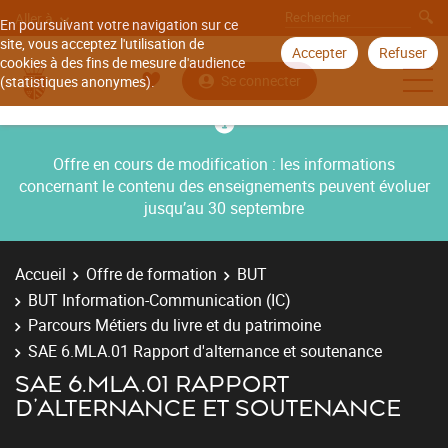
Aller à
En poursuivant votre navigation sur ce
site, vous acceptez l'utilisation de
Accepter
Refuser
cookies à des fins de mesure d'audience
Se connecter
(statistiques anonymes).
Offre en cours de modification : les informations
concernant le contenu des enseignements peuvent évoluer
jusqu’au 30 septembre
Accueil
Offre de formation
BUT
BUT Information-Communication (IC)
Parcours Métiers du livre et du patrimoine
SAE 6.MLA.01 Rapport d'alternance et soutenance
SAE 6.MLA.01 RAPPORT
D'ALTERNANCE ET SOUTENANCE