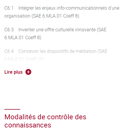
C6.1 Intégrer les enjeux info-communicationnels d'une
organisation (SAE 6.MLA.01 Coeff 8)
C6.3 Inventer une offre culturelle innovante (SAE
6.MLA.01 Coeff 8)
C6.4 Concevoir les dispositifs de médiation (SAE
6.MLA.01 Coeff 10)
Lire plus
C6.5 Manager des ressources et des équipes en fonction
de la politique de l'organisation culturelle et son adaptation
à l'environnement (SAE 6.MLA.01 Coeff 10)
Modalités de contrôle des
connaissances