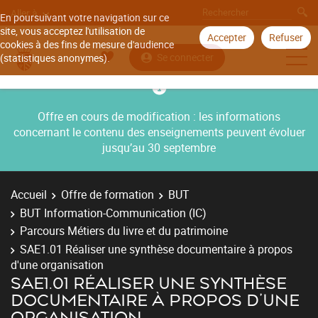
Aller à
En poursuivant votre navigation sur ce
site, vous acceptez l'utilisation de
Accepter
Refuser
cookies à des fins de mesure d'audience
Se connecter
(statistiques anonymes).
Offre en cours de modification : les informations
concernant le contenu des enseignements peuvent évoluer
jusqu’au 30 septembre
Accueil
Offre de formation
BUT
BUT Information-Communication (IC)
Parcours Métiers du livre et du patrimoine
SAE1.01 Réaliser une synthèse documentaire à propos
d'une organisation
SAE1.01 RÉALISER UNE SYNTHÈSE
DOCUMENTAIRE À PROPOS D'UNE
ORGANISATION