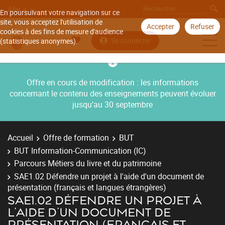
Aller à
En poursuivant votre navigation sur ce
site, vous acceptez l'utilisation de
Accepter
Refuser
cookies à des fins de mesure d'audience
Se connecter
(statistiques anonymes).
Offre en cours de modification : les informations
concernant le contenu des enseignements peuvent évoluer
jusqu’au 30 septembre
Accueil
Offre de formation
BUT
BUT Information-Communication (IC)
Parcours Métiers du livre et du patrimoine
SAE1.02 Défendre un projet à l'aide d'un document de
présentation (français et langues étrangères)
SAE1.02 DÉFENDRE UN PROJET À
L'AIDE D'UN DOCUMENT DE
PRÉSENTATION (FRANÇAIS ET