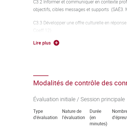
C3.2 Informer et communiquer en contexte prof
objectifs, cibles messages et supports (SAÉ3.
C3.3 Développer une offre culturelle en répon
Coeff 12)
Lire plus
C3.4 Mettre en œuvre les dispositifs de média
C3.5 Participer au fonctionnement d'une organi
ressources et compétences nécessaires (SAÉ3
Modalités de contrôle des co
Évaluation initiale / Session principale
Type
Nature de
Durée
Nombr
d'évaluation
l'évaluation
(en
d'épreu
minutes)