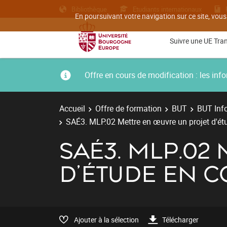
Bibliothèque
Etudiants internationaux
En poursuivant votre navigation sur ce site, vous
Suivre une UE Tra
Offre en cours de modification : les i
Accueil
Offre de formation
BUT
BUT Inf
SAÉ3. MLP.02 Mettre en œuvre un projet d'ét
SAÉ3. MLP.02
D'ÉTUDE EN 
Ajouter à la sélection
Télécharger