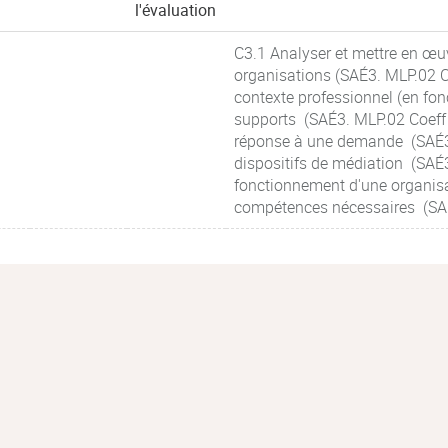
l'évaluation
C3.1 Analyser et mettre en œuv
organisations (SAÉ3. MLP.02 C
contexte professionnel (en fon
supports (SAÉ3. MLP.02 Coeff 1
réponse à une demande (SAÉ3.
dispositifs de médiation (SAÉ3
fonctionnement d'une organisa
compétences nécessaires (SAÉ