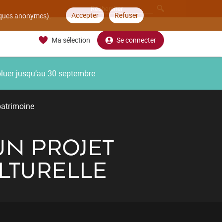
Accepter
Refuser
tiques anonymes).
Ma sélection
Se connecter
oluer jusqu’au 30 septembre
patrimoine
UN PROJET
LTURELLE