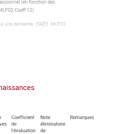
essionnel (en fonction des
 MLP.02 Coeff 12)
se à une demande (SAÉ3. MLP.02
tion (SAÉ3. MLP.02 Coeff 12)
sation en mobilisant les
. MLP.02 Coeff 12)
nnaissances
e
Coefficient
Note
Remarques
ves
de
éliminatoire
l'évaluation
de