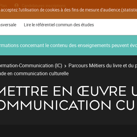
Plan
Candidatures inscriptions
 acceptez l'utilisation de cookies à des fins de mesure d'audience (statis
nsversale
Lire le référentiel commun des études
nformations concernant le contenu des enseignements peuvent év
ormation-Communication (IC)
Parcours Métiers du livre et du 
ude en communication culturelle
 METTRE EN ŒUVRE 
COMMUNICATION CU