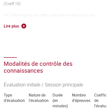
(Coeff 10)
C4.3 Développer une offre culturelle en réponse à une
demande (Coeff 10)
Lire plus
C4.4 Mettre en œuvre les dispositifs de médiation (Coeff
10)
C4.5 Participer au fonctionnement d'une organisation en
mobilisant les ressources et compétences nécessaires
Modalités de contrôle des
(Coeff 10)
connaissances
Évaluation initiale / Session principale
Type
Nature de
Durée
Nombre
Coefficie
d'évaluation
l'évaluation
(en
d'épreuves
de
minutes)
l'évaluat