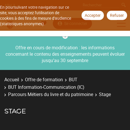
Aller à
En poursuivant votre navigation sur ce
site, vous acceptez l'utilisation de
Accepter
Refuser
cookies à des fins de mesure d'audience
Se connecter
(statistiques anonymes).
Offre en cours de modification : les informations
concernant le contenu des enseignements peuvent évoluer
jusqu’au 30 septembre
Accueil
Offre de formation
BUT
BUT Information-Communication (IC)
Parcours Métiers du livre et du patrimoine
Stage
STAGE