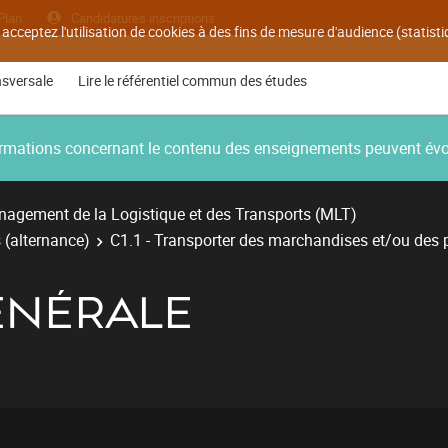
Plan
Candidatures inscriptions
 acceptez l'utilisation de cookies à des fins de mesure d'audience (statis
nsversale
Lire le référentiel commun des études
nformations concernant le contenu des enseignements peuvent év
agement de la Logistique et des Transports (MLT)
 (alternance)
C1.1 - Transporter des marchandises et/ou des
ÉNÉRALE