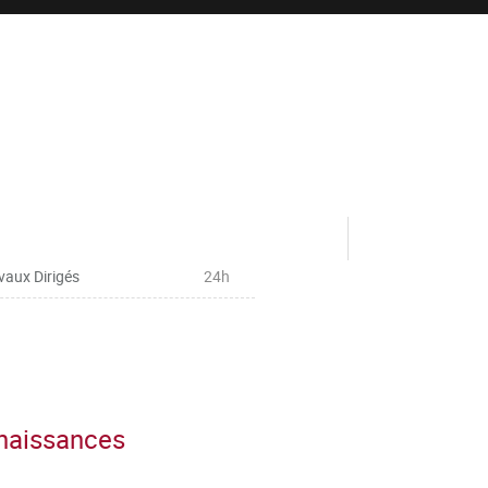
vaux Dirigés
24h
nnaissances