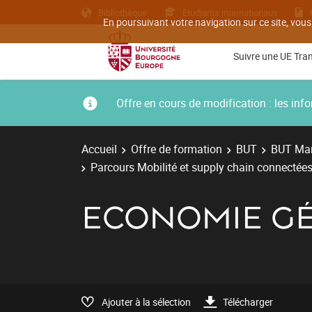
Bibliothèque
Etudiants internationaux
En poursuivant votre navigation sur ce site, vous
Suivre une UE Tra
Offre en cours de modification : les i
Accueil
Offre de formation
BUT
BUT Man
Parcours Mobilité et supply chain connectées
ECONOMIE G
Ajouter à la sélection
Télécharger