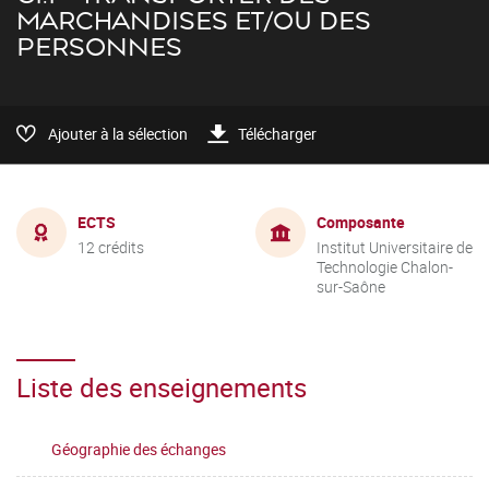
MARCHANDISES ET/OU DES
PERSONNES
Ajouter à la sélection
Télécharger
ECTS
Composante
12 crédits
Institut Universitaire de
Technologie Chalon-
sur-Saône
Liste des enseignements
Géographie des échanges