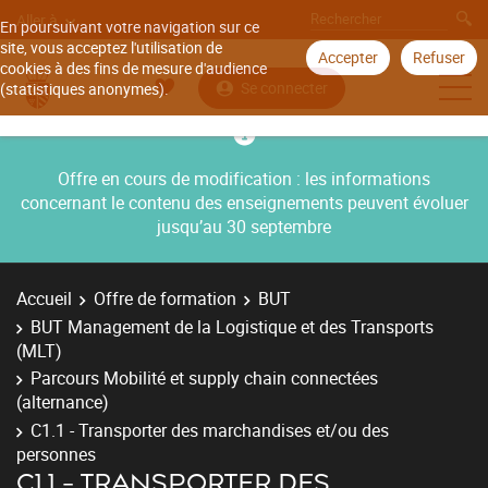
Aller à
En poursuivant votre navigation sur ce
site, vous acceptez l'utilisation de
Accepter
Refuser
cookies à des fins de mesure d'audience
Se connecter
(statistiques anonymes).
Offre en cours de modification : les informations
concernant le contenu des enseignements peuvent évoluer
jusqu’au 30 septembre
Accueil
Offre de formation
BUT
BUT Management de la Logistique et des Transports
(MLT)
Parcours Mobilité et supply chain connectées
(alternance)
C1.1 - Transporter des marchandises et/ou des
personnes
C1.1 - TRANSPORTER DES