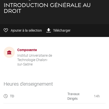
INTRODUCTION GÉNÉRALE AU
DROIT
Ajouter à la sélection
Télécharger
Composante
Institut Universitaire de
Technologie Chalon-
sur-Saône
Heures d'enseignement
Travaux
TD
14h
Dirigés