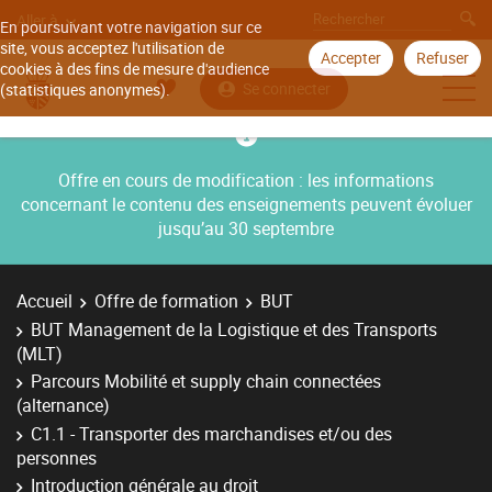
Aller à
En poursuivant votre navigation sur ce
site, vous acceptez l'utilisation de
Accepter
Refuser
cookies à des fins de mesure d'audience
Se connecter
(statistiques anonymes).
Offre en cours de modification : les informations
concernant le contenu des enseignements peuvent évoluer
jusqu’au 30 septembre
Accueil
Offre de formation
BUT
BUT Management de la Logistique et des Transports
(MLT)
Parcours Mobilité et supply chain connectées
(alternance)
C1.1 - Transporter des marchandises et/ou des
personnes
Introduction générale au droit