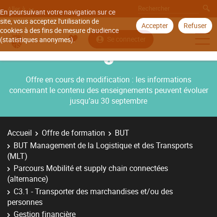
Aller à
En poursuivant votre navigation sur ce
site, vous acceptez l'utilisation de
Accepter
Refuser
cookies à des fins de mesure d'audience
Se connecter
(statistiques anonymes).
Offre en cours de modification : les informations
concernant le contenu des enseignements peuvent évoluer
jusqu’au 30 septembre
Accueil
Offre de formation
BUT
BUT Management de la Logistique et des Transports
(MLT)
Parcours Mobilité et supply chain connectées
(alternance)
C3.1 - Transporter des marchandises et/ou des
personnes
Gestion financière