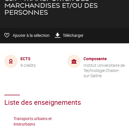
MARCHANDISES ET/OU DES
PERSONNES
Ajouter à la sélection
Télécharger
ECTS
Composante
9 crédits
Institut Universitaire de
Technologie Chalon-
sur-Saône
Liste des enseignements
Transports urbains et
interurbains