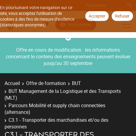
Aller à
En poursuivant votre navigation sur ce
site, vous acceptez l'utilisation de
Accepter
Refuser
cookies à des fins de mesure d'audience
Se connecter
(statistiques anonymes).
Offre en cours de modification : les informations
concernant le contenu des enseignements peuvent évoluer
jusqu’au 30 septembre
Accueil
Offre de formation
BUT
BUT Management de la Logistique et des Transports
(MLT)
Parcours Mobilité et supply chain connectées
(alternance)
C3.1 - Transporter des marchandises et/ou des
personnes
C3.1 - TRANSPORTER DES