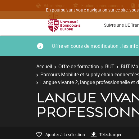
Bibliothèque
Etudiants internationaux
En poursuivant votre navigation sur ce site, vous
Suivre une UE Tra
Offre en cours de modification : les i
Accueil
Offre de formation
BUT
BUT Man
Parcours Mobilité et supply chain connectées
Langue vivante 2, langue professionnelle et
LANGUE VIVAN
PROFESSIONN
Ajouter à la sélection
Télécharger