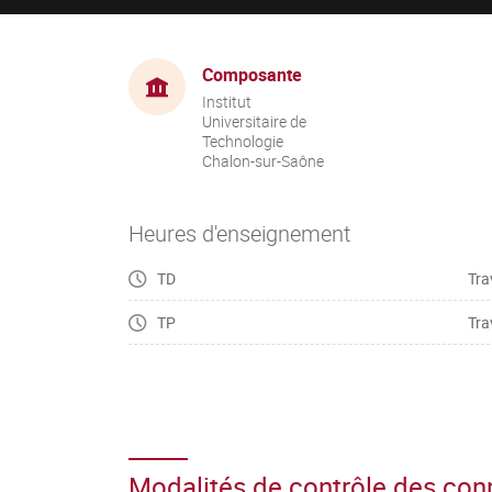
Composante
Institut
Universitaire de
Technologie
Chalon-sur-Saône
Heures d'enseignement
TD
Tra
TP
Tra
Modalités de contrôle des co