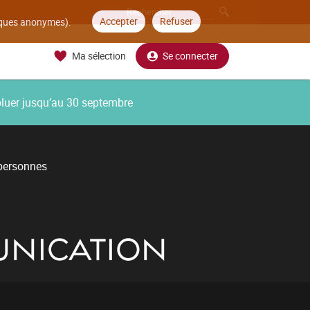
Accepter
Refuser
tiques anonymes).
Ma sélection
Se connecter
oluer jusqu’au 30 septembre
 personnes
UNICATION