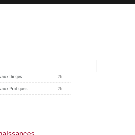
vaux Dirigés
2h
vaux Pratiques
2h
nnaissances