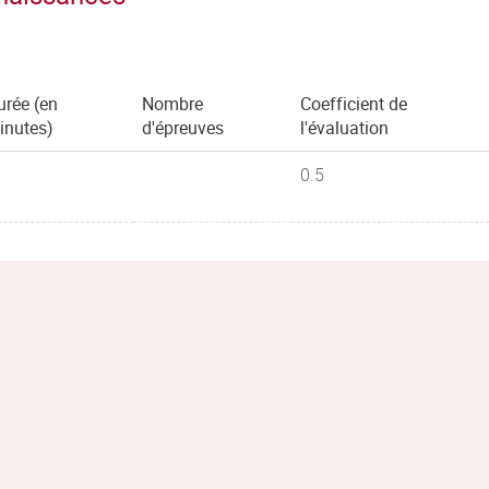
urée (en
Nombre
Coefficient de
inutes)
d'épreuves
l'évaluation
0.5