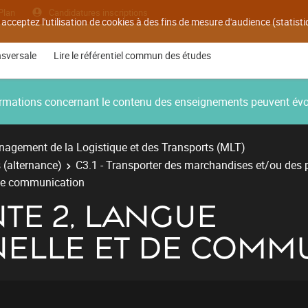
Plan
Candidatures inscriptions
 acceptez l'utilisation de cookies à des fins de mesure d'audience (statis
nsversale
Lire le référentiel commun des études
nformations concernant le contenu des enseignements peuvent év
agement de la Logistique et des Transports (MLT)
 (alternance)
C3.1 - Transporter des marchandises et/ou des
 de communication
TE 2, LANGUE
ELLE ET DE COMM