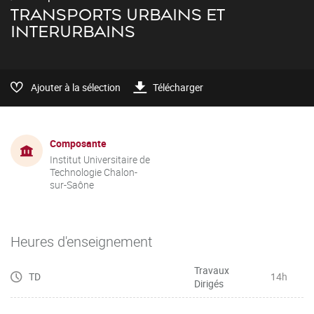
TRANSPORTS URBAINS ET
INTERURBAINS
Ajouter à la sélection
Télécharger
Composante
Institut Universitaire de
Technologie Chalon-
sur-Saône
Heures d'enseignement
Travaux
TD
14h
Dirigés