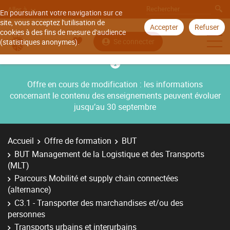
Aller à
En poursuivant votre navigation sur ce
site, vous acceptez l'utilisation de
Accepter
Refuser
cookies à des fins de mesure d'audience
Se connecter
(statistiques anonymes).
Offre en cours de modification : les informations
concernant le contenu des enseignements peuvent évoluer
jusqu’au 30 septembre
Accueil
Offre de formation
BUT
BUT Management de la Logistique et des Transports
(MLT)
Parcours Mobilité et supply chain connectées
(alternance)
C3.1 - Transporter des marchandises et/ou des
personnes
Transports urbains et interurbains