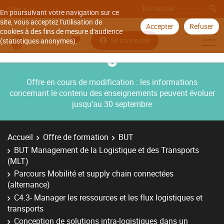
Aller à
En poursuivant votre navigation sur ce
site, vous acceptez l'utilisation de
Accepter
Refuser
cookies à des fins de mesure d'audience
Se connecter
(statistiques anonymes).
Offre en cours de modification : les informations
concernant le contenu des enseignements peuvent évoluer
jusqu’au 30 septembre
Accueil
Offre de formation
BUT
BUT Management de la Logistique et des Transports
(MLT)
Parcours Mobilité et supply chain connectées
(alternance)
C4.3- Manager les ressources et les flux logistiques et
transports
Conception de solutions intra-logistiques dans un