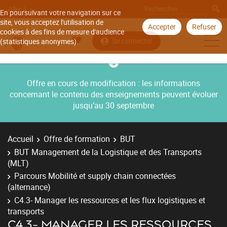
Aller à
En poursuivant votre navigation sur ce
site, vous acceptez l'utilisation de
Accepter
Refuser
cookies à des fins de mesure d'audience
Se connecter
(statistiques anonymes).
Offre en cours de modification : les informations
concernant le contenu des enseignements peuvent évoluer
jusqu’au 30 septembre
Accueil
Offre de formation
BUT
BUT Management de la Logistique et des Transports
(MLT)
Parcours Mobilité et supply chain connectées
(alternance)
C4.3- Manager les ressources et les flux logistiques et
transports
C4.3- MANAGER LES RESSOURCES