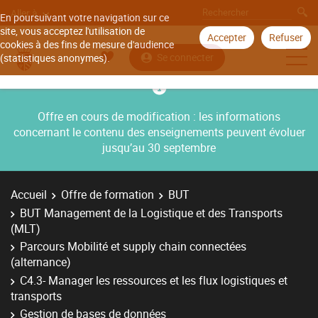
Aller à
En poursuivant votre navigation sur ce
site, vous acceptez l'utilisation de
Accepter
Refuser
cookies à des fins de mesure d'audience
Se connecter
(statistiques anonymes).
Offre en cours de modification : les informations
concernant le contenu des enseignements peuvent évoluer
jusqu’au 30 septembre
Accueil
Offre de formation
BUT
BUT Management de la Logistique et des Transports
(MLT)
Parcours Mobilité et supply chain connectées
(alternance)
C4.3- Manager les ressources et les flux logistiques et
transports
Gestion de bases de données