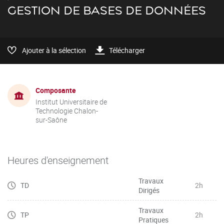
GESTION DE BASES DE DONNÉES
Ajouter à la sélection
Télécharger
Composante
Institut Universitaire de
Technologie Chalon-
sur-Saône
Heures d'enseignement
Travaux
TD
2h
Dirigés
Travaux
TP
2h
Pratiques