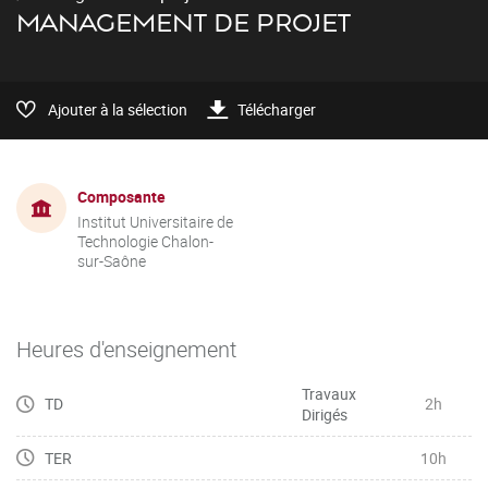
MANAGEMENT DE PROJET
Ajouter à la sélection
Télécharger
Composante
Institut Universitaire de
Technologie Chalon-
sur-Saône
Heures d'enseignement
Travaux
TD
2h
Dirigés
TER
10h