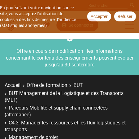
Aller à
En poursuivant votre navigation sur ce
site, vous acceptez l'utilisation de
Accepter
Refuser
cookies à des fins de mesure d'audience
Se connecter
(statistiques anonymes).
Offre en cours de modification : les informations
concernant le contenu des enseignements peuvent évoluer
jusqu’au 30 septembre
Accueil
Offre de formation
BUT
BUT Management de la Logistique et des Transports
(MLT)
Parcours Mobilité et supply chain connectées
(alternance)
C4.3- Manager les ressources et les flux logistiques et
transports
Management de projet