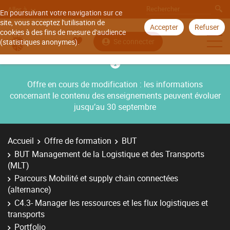
Aller à
En poursuivant votre navigation sur ce
site, vous acceptez l'utilisation de
Accepter
Refuser
cookies à des fins de mesure d'audience
Se connecter
(statistiques anonymes).
Offre en cours de modification : les informations
concernant le contenu des enseignements peuvent évoluer
jusqu’au 30 septembre
Accueil
Offre de formation
BUT
BUT Management de la Logistique et des Transports
(MLT)
Parcours Mobilité et supply chain connectées
(alternance)
C4.3- Manager les ressources et les flux logistiques et
transports
Portfolio