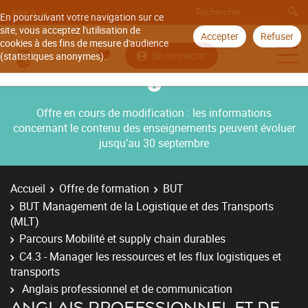
Aller à
En poursuivant votre navigation sur ce
site, vous acceptez l'utilisation de
Accepter
Refuser
cookies à des fins de mesure d'audience
Se connecter
(statistiques anonymes).
Offre en cours de modification : les informations
concernant le contenu des enseignements peuvent évoluer
jusqu’au 30 septembre
Accueil
Offre de formation
BUT
BUT Management de la Logistique et des Transports
(MLT)
Parcours Mobilité et supply chain durables
C4.3 - Manager les ressources et les flux logistiques et
transports
Anglais professionnel et de communication
ANGLAIS PROFESSIONNEL ET DE