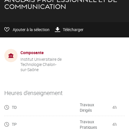
COMMUNICATION
Ajouter à la sélection
Télécharger
Composante
Institut Universitaire de
Technologie Chalon-
sur-Saône
Heures d'enseignement
Travaux
TD
4h
Dirigés
Travaux
TP
4h
Pratiques