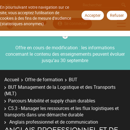
Aller à
En poursuivant votre navigation sur ce
site, vous acceptez l'utilisation de
Accepter
Refuser
cookies à des fins de mesure d'audience
Se connecter
(statistiques anonymes).
Offre en cours de modification : les informations
concernant le contenu des enseignements peuvent évoluer
jusqu’au 30 septembre
Accueil
Offre de formation
BUT
BUT Management de la Logistique et des Transports
(MLT)
Parcours Mobilité et supply chain durables
C5.3 - Manager les ressources et les flux logistiques et
transports dans une démarche durable
Anglais professionnel et de communication
ANGLAIS PROFESSIONNEL ET DE