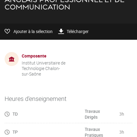
COMMUNICATION
Ajouter à la sélection
Télécharger
Composante
Institut Universitaire de
Technologie Chalon-
sur-Saône
Heures d'enseignement
Travaux
TD
3h
Dirigés
Travaux
TP
3h
Pratiques