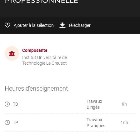
PROFESSIONNELLE
Ajouter à la sélection
Télécharger
Composante
Institut Universitaire de
Technologie Le Creusot
Heures d'enseignement
Travaux
TD
9h
Dirigés
Travaux
TP
16h
Pratiques