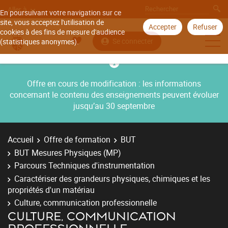
Aller à
En poursuivant votre navigation sur ce
site, vous acceptez l'utilisation de
Accepter
Refuser
cookies à des fins de mesure d'audience
Se connecter
(statistiques anonymes).
Offre en cours de modification : les informations
concernant le contenu des enseignements peuvent évoluer
jusqu’au 30 septembre
Accueil
Offre de formation
BUT
BUT Mesures Physiques (MP)
Parcours Techniques d'instrumentation
Caractériser des grandeurs physiques, chimiques et les
propriétés d'un matériau
Culture, communication professionnelle
CULTURE, COMMUNICATION