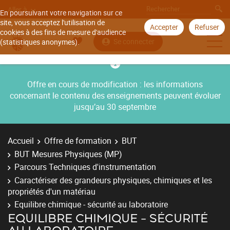
Aller à
En poursuivant votre navigation sur ce
site, vous acceptez l'utilisation de
Accepter
Refuser
cookies à des fins de mesure d'audience
Se connecter
(statistiques anonymes).
Offre en cours de modification : les informations
concernant le contenu des enseignements peuvent évoluer
jusqu’au 30 septembre
Accueil
Offre de formation
BUT
BUT Mesures Physiques (MP)
Parcours Techniques d'instrumentation
Caractériser des grandeurs physiques, chimiques et les
propriétés d'un matériau
Equilibre chimique - sécurité au laboratoire
EQUILIBRE CHIMIQUE - SÉCURITÉ