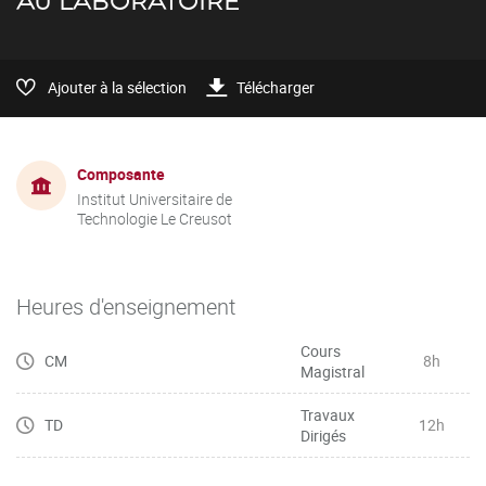
AU LABORATOIRE
Ajouter à la sélection
Télécharger
Composante
Institut Universitaire de
Technologie Le Creusot
Heures d'enseignement
Cours
CM
8h
Magistral
Travaux
TD
12h
Dirigés