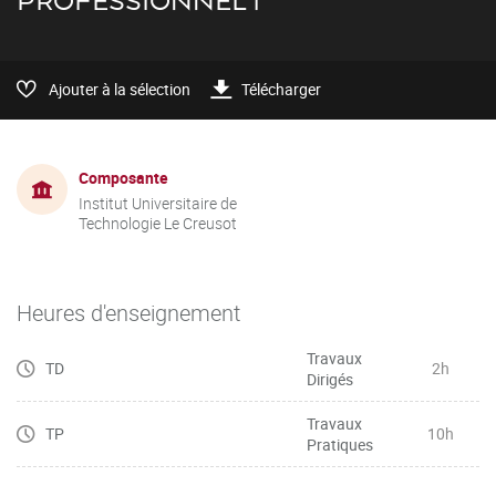
PROFESSIONNEL 1
Ajouter à la sélection
Télécharger
Composante
Institut Universitaire de
Technologie Le Creusot
Heures d'enseignement
Travaux
TD
2h
Dirigés
Travaux
TP
10h
Pratiques