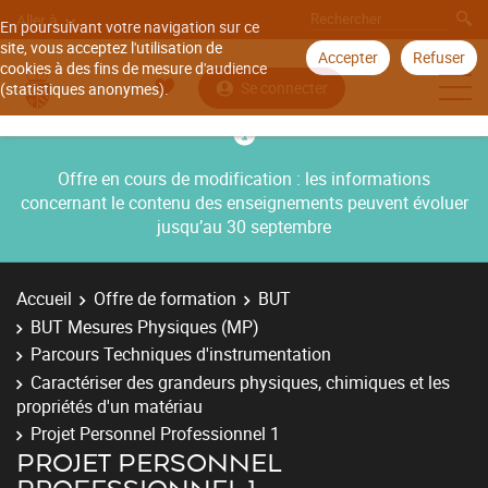
Aller à
En poursuivant votre navigation sur ce
site, vous acceptez l'utilisation de
Accepter
Refuser
cookies à des fins de mesure d'audience
Se connecter
(statistiques anonymes).
Offre en cours de modification : les informations
concernant le contenu des enseignements peuvent évoluer
jusqu’au 30 septembre
Accueil
Offre de formation
BUT
BUT Mesures Physiques (MP)
Parcours Techniques d'instrumentation
Caractériser des grandeurs physiques, chimiques et les
propriétés d'un matériau
Projet Personnel Professionnel 1
PROJET PERSONNEL