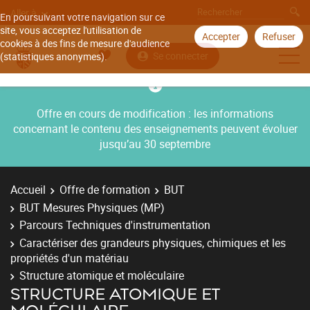
Aller à
En poursuivant votre navigation sur ce
site, vous acceptez l'utilisation de
Accepter
Refuser
cookies à des fins de mesure d'audience
Se connecter
(statistiques anonymes).
Offre en cours de modification : les informations
concernant le contenu des enseignements peuvent évoluer
jusqu’au 30 septembre
Accueil
Offre de formation
BUT
BUT Mesures Physiques (MP)
Parcours Techniques d'instrumentation
Caractériser des grandeurs physiques, chimiques et les
propriétés d'un matériau
Structure atomique et moléculaire
STRUCTURE ATOMIQUE ET