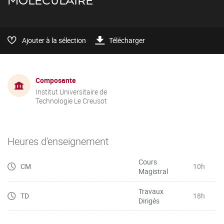
MOLÉCULAIRE
Ajouter à la sélection
Télécharger
Composante
Institut Universitaire de
Technologie Le Creusot
Heures d'enseignement
Cours
CM
10h
Magistral
Travaux
TD
18h
Dirigés