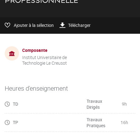
PROFESSIONNELLE
Ajouter à la sélection
Télécharger
Composante
Institut Universitaire de
Technologie Le Creusot
Heures d'enseignement
Travaux
TD
9h
Dirigés
Travaux
TP
16h
Pratiques