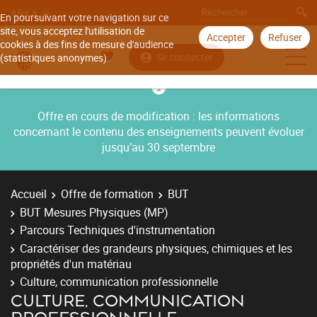
Aller à
En poursuivant votre navigation sur ce
site, vous acceptez l'utilisation de
Accepter
Refuser
cookies à des fins de mesure d'audience
Se connecter
(statistiques anonymes).
Offre en cours de modification : les informations
concernant le contenu des enseignements peuvent évoluer
jusqu’au 30 septembre
Accueil
Offre de formation
BUT
BUT Mesures Physiques (MP)
Parcours Techniques d'instrumentation
Caractériser des grandeurs physiques, chimiques et les
propriétés d'un matériau
Culture, communication professionnelle
CULTURE, COMMUNICATION